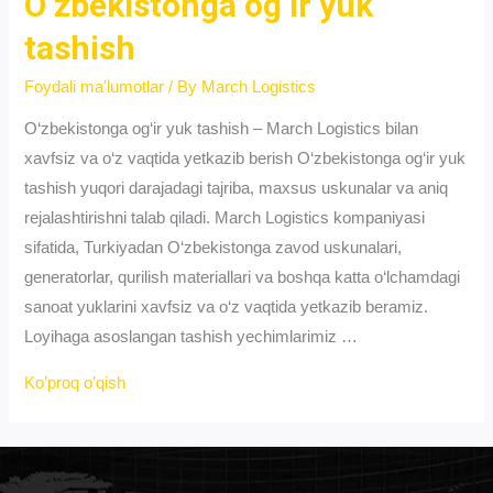
O‘zbekistonga og‘ir yuk
tashish
Foydali ma'lumotlar
/ By
March Logistics
O‘zbekistonga og‘ir yuk tashish – March Logistics bilan
xavfsiz va o‘z vaqtida yetkazib berish O‘zbekistonga og‘ir yuk
tashish yuqori darajadagi tajriba, maxsus uskunalar va aniq
rejalashtirishni talab qiladi. March Logistics kompaniyasi
sifatida, Turkiyadan O‘zbekistonga zavod uskunalari,
generatorlar, qurilish materiallari va boshqa katta o‘lchamdagi
sanoat yuklarini xavfsiz va o‘z vaqtida yetkazib beramiz.
Loyihaga asoslangan tashish yechimlarimiz …
O‘zbekistonga
Ko’proq o’qish
og‘ir
yuk
tashish