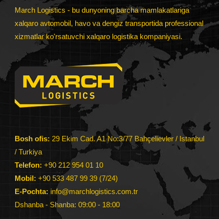
March Logistics - bu dunyoning barcha mamlakatlariga
xalqaro avtomobil, havo va dengiz transportida professional
xizmatlar ko'rsatuvchi xalqaro logistika kompaniyasi.
Bosh ofis:
29 Ekim Cad. A1 No:3/77 Bahçelievler / Istanbul
/ Turkiya
Telefon:
+90 212 954 01 10
Mobil:
+90 533 487 99 39 (7/24)
E-Pochta:
info@marchlogistics.com.tr
Dshanba - Shanba: 09:00 - 18:00