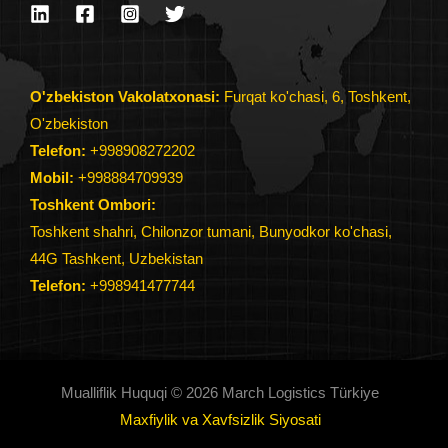
O'zbekiston Vakolatxonasi:
Furqat ko'chasi, 6, Toshkent,
O'zbekiston
Telefon:
+998908272202
Mobil:
+998884709939
Toshkent Ombori:
Toshkent shahri, Chilonzor tumani, Bunyodkor ko'chasi,
44G Tashkent, Uzbekistan
Telefon
:
+998941477744
Mualliflik Huquqi © 2026 March Logistics Türkiye
Maxfiylik va Xavfsizlik Siyosati