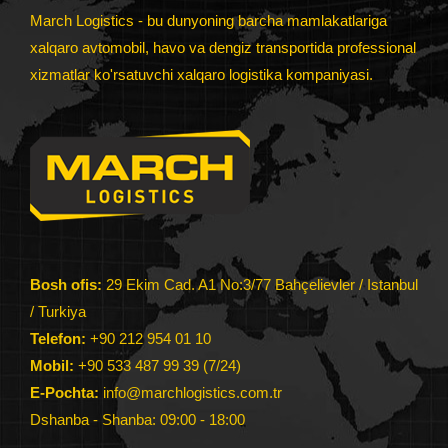
March Logistics - bu dunyoning barcha mamlakatlariga
xalqaro avtomobil, havo va dengiz transportida professional
xizmatlar ko'rsatuvchi xalqaro logistika kompaniyasi.
Bosh ofis:
29 Ekim Cad. A1 No:3/77 Bahçelievler / Istanbul
/ Turkiya
Telefon:
+90 212 954 01 10
Mobil:
+90 533 487 99 39 (7/24)
E-Pochta:
info@marchlogistics.com.tr
Dshanba - Shanba: 09:00 - 18:00