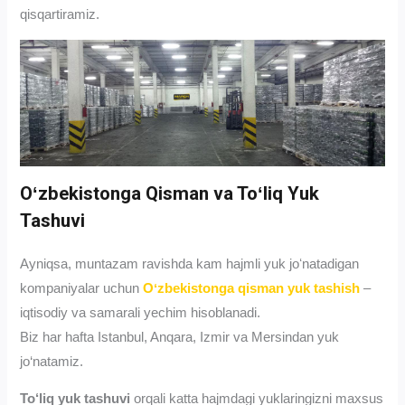
qisqartiramiz.
Oʻzbekistonga Qisman va Toʻliq Yuk
Tashuvi
Ayniqsa, muntazam ravishda kam hajmli yuk joʻnatadigan
kompaniyalar uchun
Oʻzbekistonga qisman yuk tashish
–
iqtisodiy va samarali yechim hisoblanadi.
Biz har hafta Istanbul, Anqara, Izmir va Mersindan yuk
jo‘natamiz.
To‘liq yuk tashuvi
orqali katta hajmdagi yuklaringizni maxsus