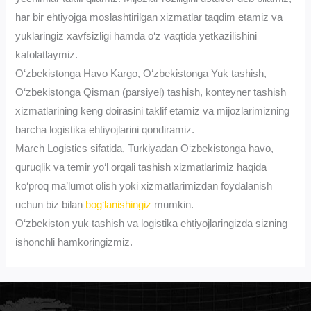
har bir ehtiyojga moslashtirilgan xizmatlar taqdim etamiz va
yuklaringiz xavfsizligi hamda o‘z vaqtida yetkazilishini
kafolatlaymiz.
O‘zbekistonga Havo Kargo, O‘zbekistonga Yuk tashish,
O‘zbekistonga Qisman (parsiyel) tashish, konteyner tashish
xizmatlarining keng doirasini taklif etamiz va mijozlarimizning
barcha logistika ehtiyojlarini qondiramiz.
March Logistics sifatida, Turkiyadan O‘zbekistonga havo,
quruqlik va temir yo‘l orqali tashish xizmatlarimiz haqida
ko‘proq ma’lumot olish yoki xizmatlarimizdan foydalanish
uchun biz bilan
bog‘lanishingiz
mumkin.
O‘zbekiston yuk tashish va logistika ehtiyojlaringizda sizning
ishonchli hamkoringizmiz.