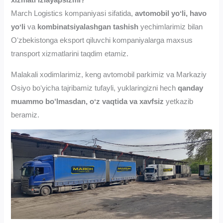
xizmati izlayapsizmi?
March Logistics kompaniyasi sifatida,
avtomobil yoʻli,
havo
yoʻli
va
kombinatsiyalashgan tashish
yechimlarimiz bilan
Oʻzbekistonga eksport qiluvchi kompaniyalarga maxsus
transport xizmatlarini taqdim etamiz.
Malakali xodimlarimiz, keng avtomobil parkimiz va Markaziy
Osiyo boʻyicha tajribamiz tufayli, yuklaringizni hech
qanday
muammo bo‘lmasdan, oʻz vaqtida va xavfsiz
yetkazib
beramiz.