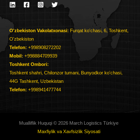
O'zbekiston Vakolatxonasi:
Furqat ko'chasi, 6, Toshkent,
O'zbekiston
Telefon:
+998908272202
Mobil:
+998884709939
Toshkent Ombori:
Toshkent shahri, Chilonzor tumani, Bunyodkor ko'chasi,
44G Tashkent, Uzbekistan
Telefon
:
+998941477744
Mualliflik Huquqi © 2026 March Logistics Türkiye
Maxfiylik va Xavfsizlik Siyosati