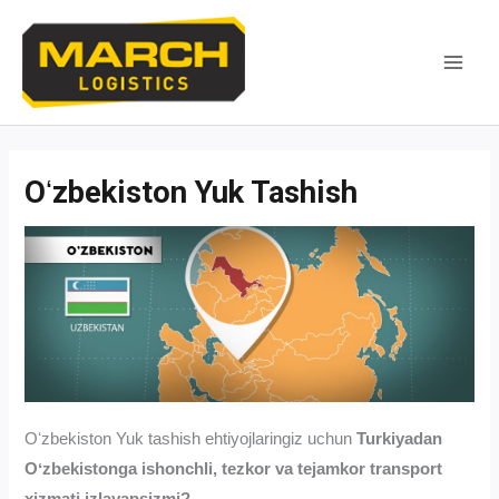
Skip
to
content
MAI
MEN
Oʻzbekiston Yuk Tashish
Oʻzbekiston Yuk tashish ehtiyojlaringiz uchun
Turkiyadan
Oʻzbekistonga ishonchli, tezkor va tejamkor transport