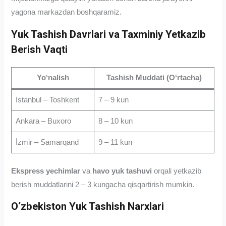
yagona markazdan boshqaramiz.
Yuk Tashish Davrlari va Taxminiy Yetkazib
Berish Vaqti
Yo‘nalish
Tashish Muddati (O‘rtacha)
Istanbul – Toshkent
7 – 9 kun
Ankara – Buxoro
8 – 10 kun
İzmir – Samarqand
9 – 11 kun
Ekspress yechimlar
va
havo yuk tashuvi
orqali yetkazib
berish muddatlarini 2 – 3 kungacha qisqartirish mumkin.
O‘zbekiston Yuk Tashish Narxlari