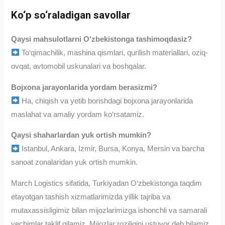
Ko‘p so‘raladigan savollar
Qaysi mahsulotlarni O‘zbekistonga tashimoqdasiz?
To‘qimachilik, mashina qismlari, qurilish materiallari, oziq-
ovqat, avtomobil uskunalari va boshqalar.
Bojxona jarayonlarida yordam berasizmi?
Ha, chiqish va yetib borishdagi bojxona jarayonlarida
maslahat va amaliy yordam ko‘rsatamiz.
Qaysi shaharlardan yuk ortish mumkin?
Istanbul, Ankara, Izmir, Bursa, Konya, Mersin va barcha
sanoat zonalaridan yuk ortish mumkin.
March Logistics sifatida, Turkiyadan O‘zbekistonga taqdim
etayotgan tashish xizmatlarimizda yillik tajriba va
mutaxassisligimiz bilan mijozlarimizga ishonchli va samarali
yechimlar taklif qilamiz. Mijozlar roziligini ustuvor deb bilamiz,