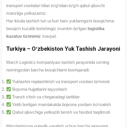
transport vositalari bilan to‘g‘ridan-to‘g‘ri qabul qiluvchi
manzilga yetkazamiz.
Har ikkala tashish turi uchun ham yuklaringizni bosqichma-
bosqich kuzatib borishingiz mumkin bo‘lgan
logistika
kuzatuv tizimimiz
mavjud.
Turkiya – Oʻzbekiston Yuk Tashish Jarayoni
March Logistics kompaniyasi tashish jarayonida sizning
nomingizdan barcha bosqichlarni boshqaradi:
Yuklashni rejalashtirish va transport vositasi ta’minoti
Bojxona hujjatlarini tayyorlash
Tranzit o‘tish va chegaradagi tartiblar
Yetib borilgan mamlakatda bojxona yordam ko‘rsatish
Qabul qiluvchiga yetkazib berish va hisobot taqdimoti
Mijozlarimizga qulaylik yaratish uchun barcha jarayonni