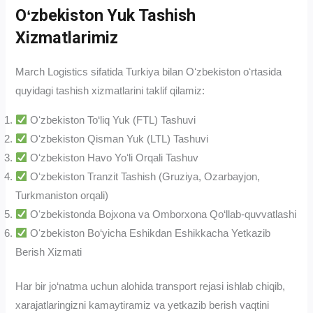
Oʻzbekiston Yuk Tashish
Xizmatlarimiz
March Logistics sifatida Turkiya bilan Oʻzbekiston oʻrtasida
quyidagi tashish xizmatlarini taklif qilamiz:
Oʻzbekiston To‘liq Yuk (FTL) Tashuvi
Oʻzbekiston Qisman Yuk (LTL) Tashuvi
Oʻzbekiston Havo Yoʻli Orqali Tashuv
Oʻzbekiston Tranzit Tashish (Gruziya, Ozarbayjon,
Turkmaniston orqali)
Oʻzbekistonda Bojxona va Omborxona Qo‘llab-quvvatlashi
Oʻzbekiston Bo‘yicha Eshikdan Eshikkacha Yetkazib
Berish Xizmati
Har bir jo‘natma uchun alohida transport rejasi ishlab chiqib,
xarajatlaringizni kamaytiramiz va yetkazib berish vaqtini