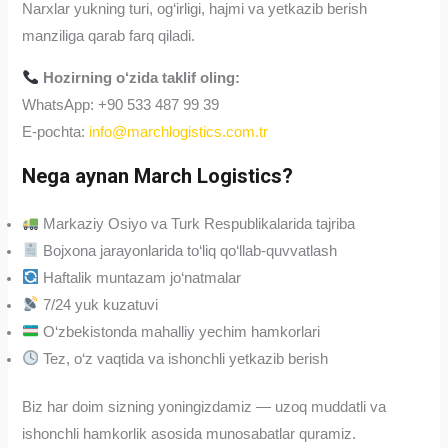
Narxlar yukning turi, og‘irligi, hajmi va yetkazib berish
manziliga qarab farq qiladi.
Hozirning o‘zida taklif oling:
WhatsApp: +90 533 487 99 39
E-pochta:
info
@marchlogistics.com.tr
Nega aynan March Logistics?
Markaziy Osiyo va Turk Respublikalarida tajriba
Bojxona jarayonlarida to‘liq qo‘llab-quvvatlash
Haftalik muntazam jo‘natmalar
7/24 yuk kuzatuvi
O‘zbekistonda mahalliy yechim hamkorlari
Tez, o‘z vaqtida va ishonchli yetkazib berish
Biz har doim sizning yoningizdamiz — uzoq muddatli va
ishonchli hamkorlik asosida munosabatlar quramiz.