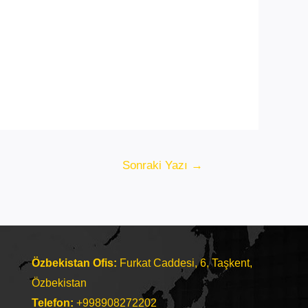
Sonraki Yazı
→
Özbekistan Ofis:
Furkat Caddesi, 6, Taşkent,
Özbekistan
Telefon:
+998908272202