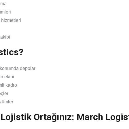
şıma
mleri
hizmetleri
akibi
stics?
k konumda depolar
n ekibi
li kadro
eçler
özümler
k Lojistik Ortağınız: March Logis