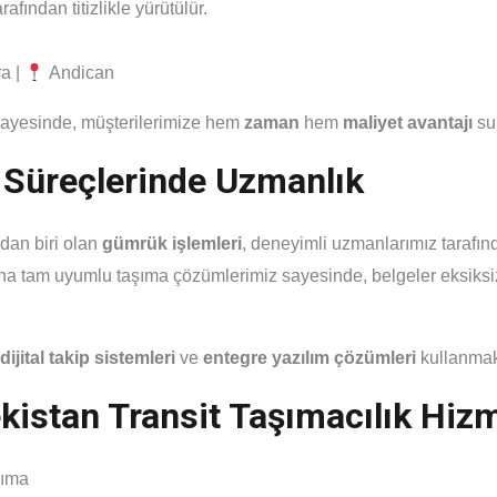
afından titizlikle yürütülür.
a |
Andican
k sayesinde, müşterilerimize hem
zaman
hem
maliyet avantajı
su
 Süreçlerinde Uzmanlık
rdan biri olan
gümrük işlemleri
, deneyimli uzmanlarımız tarafınd
a tam uyumlu taşıma çözümlerimiz sayesinde, belgeler eksiksiz 
dijital takip sistemleri
ve
entegre yazılım çözümleri
kullanmak
stan Transit Taşımacılık Hizm
şıma