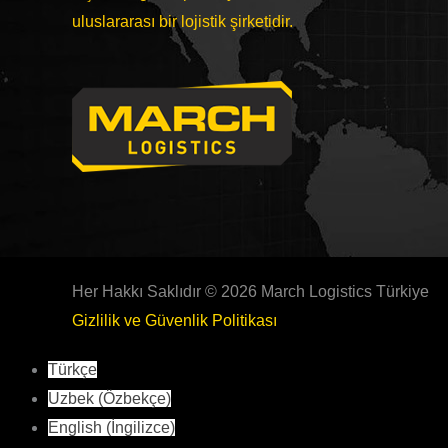
uluslararası bir lojistik şirketidir.
Her Hakkı Saklıdır © 2026 March Logistics Türkiye
Gizlilik ve Güvenlik Politikası
Türkçe
Uzbek
(
Özbekçe
)
English
(
İngilizce
)