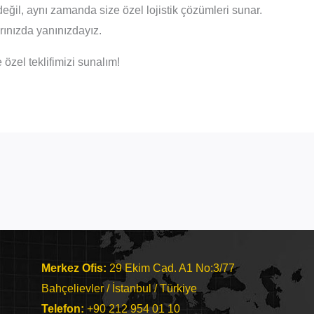
değil, aynı zamanda size özel lojistik çözümleri sunar.
arınızda yanınızdayız.
 özel teklifimizi sunalım!
Merkez Ofis:
29 Ekim Cad. A1 No:3/77
Bahçelievler / İstanbul / Türkiye
Telefon:
+90 212 954 01 10