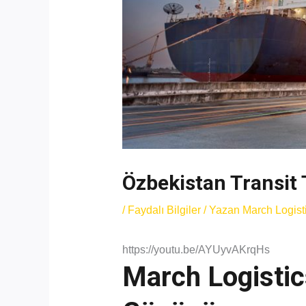
Özbekistan Transit 
/
Faydalı Bilgiler
/ Yazan
March Logist
https://youtu.be/AYUyvAKrqHs
March Logistics