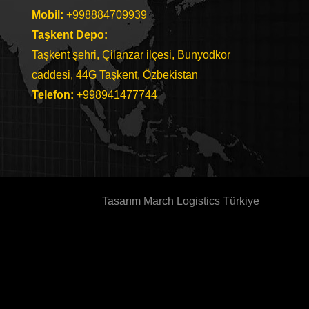
Mobil:
+998884709939
Taşkent Depo:
Taşkent şehri, Çilanzar ilçesi, Bunyodkor
caddesi, 44G Taşkent, Özbekistan
Telefon
:
+998941477744
Tasarım March Logistics Türkiye