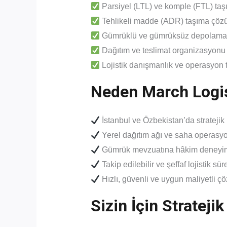
Parsiyel (LTL) ve komple (FTL) ta
Tehlikeli madde (ADR) taşıma çözü
Gümrüklü ve gümrüksüz depolama 
Dağıtım ve teslimat organizasyonu
Lojistik danışmanlık ve operasyon t
Neden March Logi
İstanbul ve Özbekistan’da strateji
Yerel dağıtım ağı ve saha operasyo
Gümrük mevzuatına hâkim deneyim
Takip edilebilir ve şeffaf lojistik sür
Hızlı, güvenli ve uygun maliyetli ç
Sizin İçin Strateji