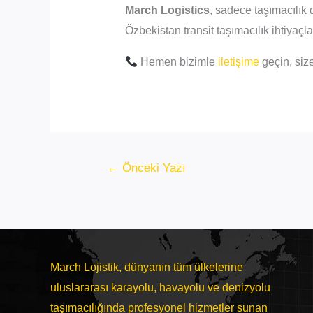
March Logistics
, sadece taşımacılık 
Özbekistan transit taşımacılık ihtiyaçl
Hemen bizimle
iletişime
geçin, size
Yazı
←
Önceki Yazı
gezinmesi
March Lojistik, dünyanın tüm ülkelerine
uluslararası karayolu, havayolu ve denizyolu
taşımacılığında profesyonel hizmetler sunan