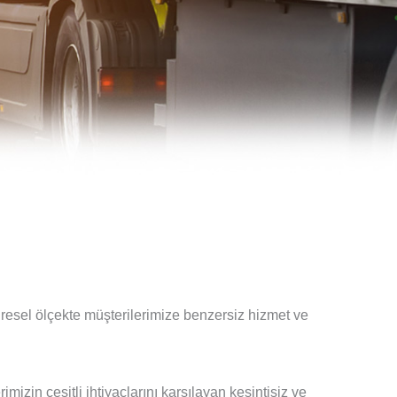
üresel ölçekte müşterilerimize benzersiz hizmet ve
imizin çeşitli ihtiyaçlarını karşılayan kesintisiz ve