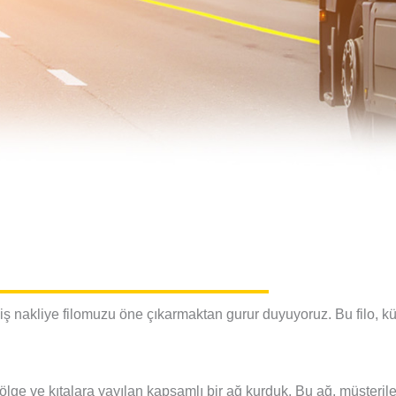
eniş nakliye filomuzu öne çıkarmaktan gurur duyuyoruz. Bu filo, k
i bölge ve kıtalara yayılan kapsamlı bir ağ kurduk. Bu ağ, müşteriler